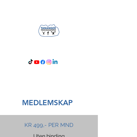
Åpningstid: 05-24
MEDLEMSKAP
KR 499,- PER MND
Uten binding