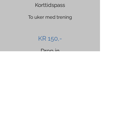
Korttidspass
To uker med trening
KR 150,-
Drop in
PERSONLIG TRENING
Sjekk
"personlig Trening"