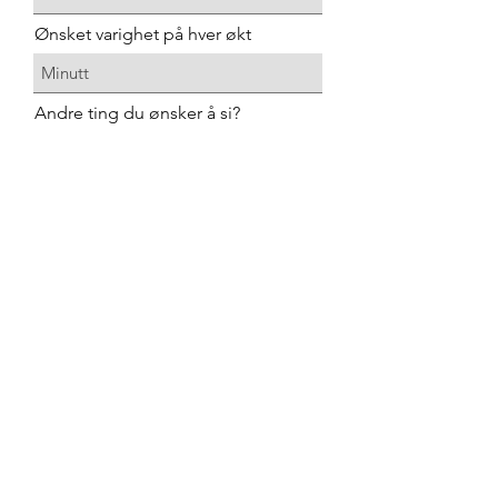
Ønsket varighet på hver økt
Andre ting du ønsker å si?
Hvor mange forskjelige økter i uken
ønsker du? (400 kr per)
*
1 økt
2 økter
3 økter
4 økter
Det vil komme et oppstartsgebyr på
200 kr. Coachingen er løpende til du
sier opp med 14 dagers oppsigelsestid.
Optimaliser treningshverdagen min!