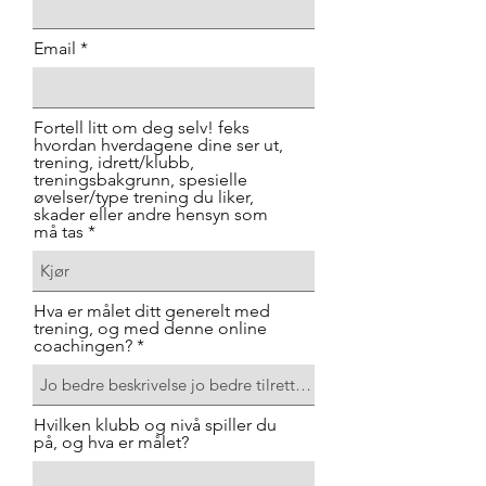
Email
Fortell litt om deg selv! feks
hvordan hverdagene dine ser ut,
trening, idrett/klubb,
treningsbakgrunn, spesielle
øvelser/type trening du liker,
skader eller andre hensyn som
må tas
Hva er målet ditt generelt med
trening, og med denne online
coachingen?
Hvilken klubb og nivå spiller du
på, og hva er målet?